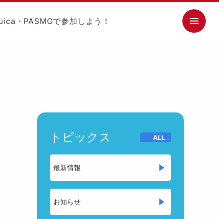
メ
ニ
ュ
ー
を
開
閉
す
る
トピックス
ALL
最新情報
お知らせ