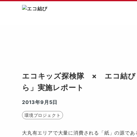
エ
コ
結
サ
び
イ
Skip
ト
to
内
content
メ
ニ
ュ
エコキッズ探検隊 × エコ結び
ー
ら」実施レポート
2013年9月5日
環境プロジェクト
大丸有エリアで大量に消費される「紙」の源であ