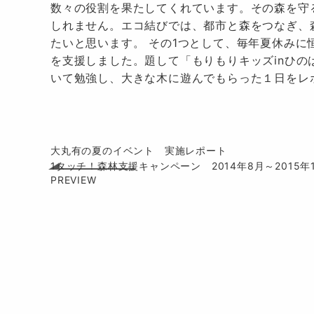
数々の役割を果たしてくれています。その森を守
しれません。エコ結びでは、都市と森をつなぎ、
たいと思います。 その1つとして、毎年夏休み
を支援しました。題して「もりもりキッズinひの
いて勉強し、大きな木に遊んでもらった１日をレ
投
大丸有の夏のイベント 実施レポート
1タッチ！森林支援キャンペーン 2014年8月～2015年
稿
ナ
ビ
ゲ
ー
シ
ョ
ン