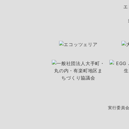
エ
実行委員